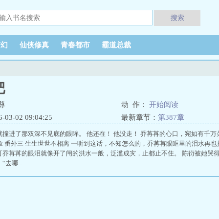
搜索
玄幻
仙侠修真
青春都市
霸道总裁
肥
尊
动 作：
开始阅读
3-02 09:04:25
最新章节：
第387章
就撞进了那双深不见底的眼眸。 他还在！ 他没走！ 乔苒苒的心口，宛如有千万
35章 番外三 生生世世不相离 一听到这话，不知怎么的，乔苒苒眼眶里的泪水再也
可乔苒苒的眼泪就像开了闸的洪水一般，泛滥成灾，止都止不住。 陈衍被她哭得
去哪...