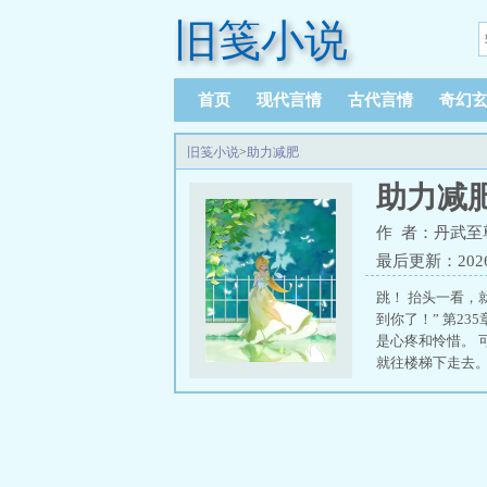
旧笺小说
首页
现代言情
古代言情
奇幻
旧笺小说
>
助力减肥
助力减
作 者：丹武至
最后更新：2026-0
跳！ 抬头一看，
到你了！” 第2
是心疼和怜惜。 
就往楼梯下走去。 “