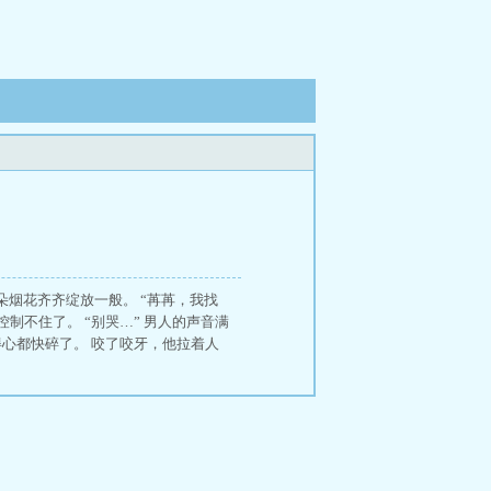
朵烟花齐齐绽放一般。 “苒苒，我找
控制不住了。 “别哭…” 男人的声音满
心都快碎了。 咬了咬牙，他拉着人