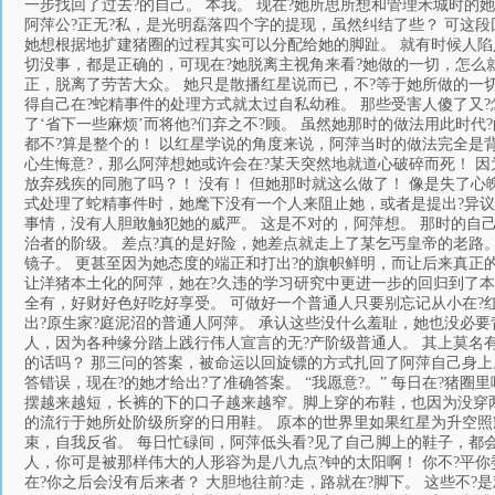
一步找回了过去?的自己。 本我。 现在?她所思所想和管理禾城时的
阿萍公?正无?私，是光明磊落四个字的提现，虽然纠结了些？ 可这
她想根据地扩建猪圈的过程其实可以分配给她的脚趾。 就有时候人陷
切没事，都是正确的，可现在?她脱离主视角来看?她做的一切，怎么
正，脱离了劳苦大众。 她只是散播红星说而已，不?等于她所做的一切
得自己在?蛇精事件的处理方式就太过自私幼稚。 那些受害人傻了又?
了‘省下一些麻烦’而将他?们弃之不?顾。 虽然她那时的做法用此时代
都不?算是整个的！ 以红星学说的角度来说，阿萍当时的做法完全是背
心生悔意?，那么阿萍想她或许会在?某天突然地就道心破碎而死！ 因
放弃残疾的同胞了吗？！ 没有！ 但她那时就这么做了！ 像是失了心
式处理了蛇精事件时，她麾下没有一个人来阻止她，或者是提出?异议
事情，没有人胆敢触犯她的威严。 这是不对的，阿萍想。 那时的自
治者的阶级。 差点?真的是好险，她差点就走上了某乞丐皇帝的老路
镜子。 更甚至因为她态度的端正和打出?的旗帜鲜明，而让后来真正
让洋猪本土化的阿萍，她在?久违的学习研究中更进一步的回归到了本
全有，好财好色好吃好享受。 可做好一个普通人只要别忘记从小在?
出?原生家?庭泥沼的普通人阿萍。 承认这些没什么羞耻，她也没必要
人，因为各种缘分踏上践行伟人宣言的无?产阶级普通人。 其上莫名
的话吗？ 那三问的答案，被命运以回旋镖的方式扎回了阿萍自己身上。 
答错误，现在?的她才给出?了准确答案。 “我愿意?。” 每日在?猪
摆越来越短，长裤的下的口子越来越窄。脚上穿的布鞋，也因为没穿两
的流行于她所处阶级所穿的日用鞋。 原本的世界里如果红星为升空照
束，自我反省。 每日忙碌间，阿萍低头看?见了自己脚上的鞋子，都
人，你可是被那样伟大的人形容为是八九点?钟的太阳啊！ 你不?平
在?你之后会没有后来者？ 大胆地往前?走，路就在?脚下。 这些不