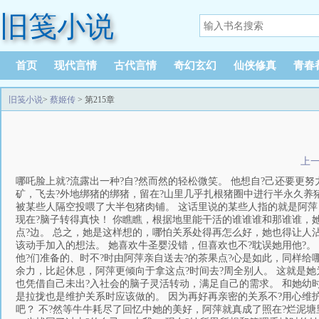
旧笺小说
首页
现代言情
古代言情
奇幻玄幻
仙侠修真
青春
旧笺小说
>
蔡姬传
> 第215章
上
哪吒脸上就?流露出一种?自?然而然的轻松微笑。 他想自?己还要更努
矿，飞去?外地绑猪的绑猪，留在?山里几乎扎根猪圈中进行半永久养
被某些人隔空投喂了大半包猪肉铺。 这话里说的某些人指的就是阿
现在?脑子转得真快！ 你瞧瞧，根据地里能干活的谁谁谁和那谁谁，她
点?边。 总之，她是这样想的，哪怕关系处得再怎么好，她也得让人
该动手加入的想法。 她喜欢牛圣婴没错，但喜欢也不?耽误她用他?。
他?们准备的、时不?时由阿萍亲自送去?的茶果点?心是如此，同样给
余力，比起休息，阿萍更倾向于拿这点?时间去?周全别人。 这就是她
也凭借自己未出?入社会的脑子灵活转动，满足自己的需求。 和她幼时
是拉拢也是维护关系时应该做的。 因为再好再亲密的关系不?用心维护
吧？ 不?然等牛牛耗尽了回忆中她的美好，阿萍就真成了照在?烂泥塘