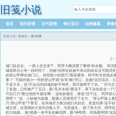
旧笺小说
首页
现代言情
古代言情
奇幻玄幻
仙侠修真
青春
旧笺小说
>
蔡姬传
> 第180章
上
城门处赶去。 一路上在交谈下，阿萍大概清楚了事情?的全貌。 听完
城坐阵办公有一段时间了，但她?在附近妖族中杀出的凶名没可能消失
的穿山甲蹲在城门口。 体型较小的那只?面容紧张，时不时关切地去
事？” 可能对面小一些的穿山甲就?在等?她?开口，在她?说完话后，
不是大夫，也?不会治伤回魂的妙手神术，我可能帮不了你。” 作为
了多胎，已经难产了五日，眼?见羊水就?要流干，再下去怕是会一尸
可自己只?教过他给牛接生啊… 这给妖接生，谁也?没干过。 阿萍担
用吧？ “这…小妖修为低微，能通人言便用尽了全力。”穿山甲脸上羞
只?穿山甲发?下誓言，在禾城尽力救治他们夫妇后，若是结果?还不
城主府，在宽阔的大堂内召集人手，为其接生。 除了朱大河，阿萍也
的大姑娘。 她?梳着一条半长的麻花辫，眼?神明亮，到场看明情?况后