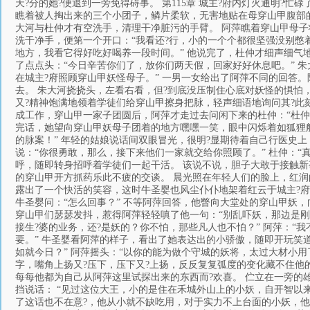
天?分的她?便退到一旁免得碍事。 第115章 城主?府内灯火通明?
瞧着被人掏出来的三个小团子，鳞片柔软，无害地贴在母穿山甲腹部的
大河与杜仲才有空洗手，清理干净脏污的手臂。 阿萍瞧着穿山甲母子状
洗干净手，便第一个开口：“我看还?行，小的一个个都很坚强没别
地方，我看它得好吃好喝养一段时间。” 他说完了，杜仲才细声细气地
了点点头：“今日辛苦你们了，放你们两天假，回家好好休息吧。” 朱
在城主?府照顾穿山甲妖怪母子。” 一男一女给出了阿萍不同的回答
去。 朱大河挠挠头，左看右看，但?到底没压制住心底对妖怪的惧怕
又?精神饱满地领着学徒们给穿山甲擦身把脉，轻声细语地询问其?此
成工作，穿山甲一家子团圆后，阿萍才走过去问闲下来的杜仲：“杜仲，
完话，她望向穿山甲妖母子团着的地方嘿嘿一笑，眼中闪烁着如狐狸
的脉案！” 年轻的姑娘说话间双眼冒光，很明?显期待着自己行医史
说：“你很勇敢，那么，接下来他们一家就交给你照顾了。” 杜仲：“真
呼，随即转身招呼着学徒们一起干活。 该说不说，胆子大敢于接触新
的穿山甲开方抓药乐此不疲的交谈。 晨光照在年轻人们的脸上，红润
露出了一个快活的笑容，这时牛圣婴也风尘仆仆地架着红云于城主?府
牛圣婴问：“怎么回事？” 不等阿萍回答，他瞥向大堂处的穿山甲妖，
穿山甲们瑟瑟发抖，惹得阿萍轻轻嗔了他一句：“别乱吓妖，那边是刚生
接生?婆的业务，还?是妖的？你不怕，那些凡人也不怕？” 阿萍：
要。” 牛圣婴看阿萍的样子，看出了她表达出的小骄傲，随即开玩笑
如就今日？” 阿萍摇头：“以你的能为做个守城的妖将，太过大材小用
字，嘴角上扬又?压下，压下又?上扬，反反复复弧度的变化藏不住他
每每他都为自己从阿萍这里试探出来的东西而?欢喜。 伫立在一旁的
挡说话： “见过这位大王，小的是住在禾城外山上的小妖，自开智以
了这话也不在意?，他从小就不缺吃用，对于实力不上台面的小妖，他