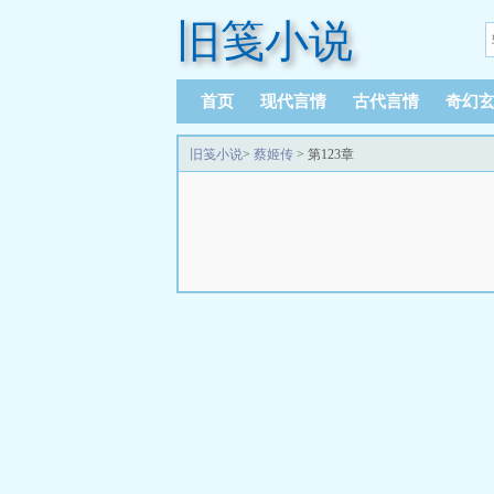
旧笺小说
首页
现代言情
古代言情
奇幻
旧笺小说
>
蔡姬传
> 第123章