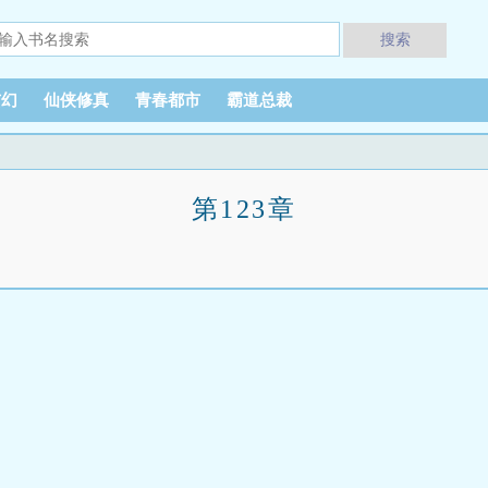
搜索
玄幻
仙侠修真
青春都市
霸道总裁
第123章