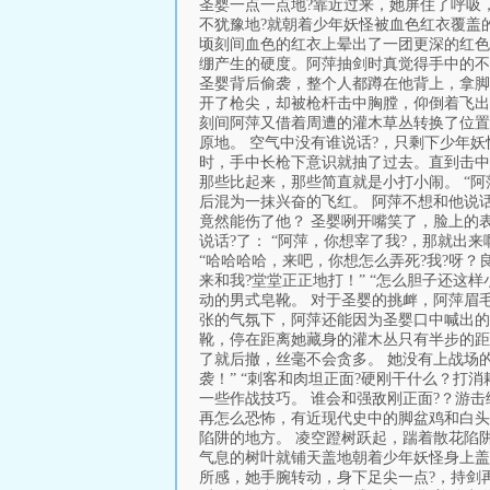
圣婴一点一点地?靠近过来，她屏住了呼吸
不犹豫地?就朝着少年妖怪被血色红衣覆盖的
顷刻间血色的红衣上晕出了一团更深的红色
绷产生的硬度。阿萍抽剑时真觉得手中的不
圣婴背后偷袭，整个人都蹲在他背上，拿脚
开了枪尖，却被枪杆击中胸膛，仰倒着飞出
刻间阿萍又借着周遭的灌木草丛转换了位置
原地。 空气中没有谁说话?，只剩下少年
时，手中长枪下意识就抽了过去。直到击中
那些比起来，那些简直就是小打小闹。 “
后混为一抹兴奋的飞红。 阿萍不想和他说话
竟然能伤了他？ 圣婴咧开嘴笑了，脸上的
说话?了： “阿萍，你想宰了我?，那就出
“哈哈哈哈，来吧，你想怎么弄死?我?呀？
来和我?堂堂正正地打！” “怎么胆子还这
动的男式皂靴。 对于圣婴的挑衅，阿萍眉
张的气氛下，阿萍还能因为圣婴口中喊出的
靴，停在距离她藏身的灌木丛只有半步的距
了就后撤，丝毫不会贪多。 她没有上战场的
袭！” “刺客和肉坦正面?硬刚干什么？打
一些作战技巧。 谁会和强敌刚正面?？游
再怎么恐怖，有近现代史中的脚盆鸡和白头
陷阱的地方。 凌空蹬树跃起，踹着散花陷
气息的树叶就铺天盖地朝着少年妖怪身上盖
所感，她手腕转动，身下足尖一点?，持剑