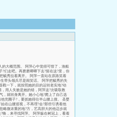
人的大概范围。 阿萍心中觉得可惜了，渔船
?们走吧。再磨磨唧唧下去?留在这?里，你
们把毓秀拉着离开。 阿萍一直站在原路笑着
学生带头领兵尽是闹笑话。 阿萍把毓秀的失
器戳一下，就按照她的目的运转老实地?动
清，用人失败是她的错，阿萍这?次吸取教
了气，就转身离开。她小心地?爬上了自己选
他兜圈子?，要抓她得往半山腰上搜。 圣婴
始在山腰巡视，不再理?会?那些引诱着他
气息略微浓重的地?方，艺高胆大的他迈步就
去?唤，来寻找阿萍。 阿萍躲在树冠上，看着