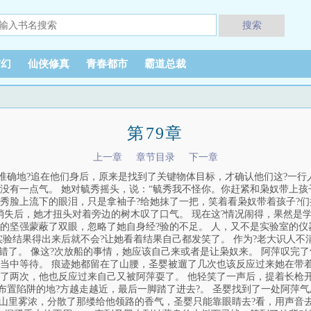
搜索
玄幻
仙侠修真
青春都市
霸道总裁
第79章
上一章
章节目录
下一章
么准确地?追在他们身后，原来是找到了关键物体目标，才确认他们这?一行
没有一点气。 她对毓秀摇头，说：“毓秀我不怪你。你赶紧和枭奴带上孩子
?毓秀脸上流下的眼泪，只是拿袖子?给她抹了一把，笑着看枭奴带着孩子?
消失后，她才扭头对着旁边的树木叹了口气。 现在这?情况闹得，果然是
的坚强蒙蔽了双眼，忽略了她自身经?验的不足。 人，又不是实验室的仪
实验结果得出来后就不会?让她看着结果自己都发笑了。 作为?老大识人不
错了。 像这?次放船的事情，她应该自己来或者是让枭奴来。 阿萍叹完
当中等待。 痕迹她都留在了山腰，圣婴被遛了几次也该反应过来她在带着
了两次，他也反应过来自己又被阿萍耍了。 他轻笑了一声后，提着长枪开
布置陷阱的地?方越走越近，最后一脚踏了进去?。 圣婴找到了一处阿萍
” 山里雾浓，分散了那缕给他领路的香气，圣婴只能靠眼睛去?看，用声音